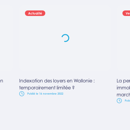
Actualité
Ve
en
Indexation des loyers en Wallonie :
La pe
temporairement limitée ?
immobi
march
Publié le 16 novembre 2022
Publ