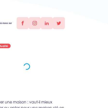
ez-nous sur
facebook
instagram
linkedin
twitter
tualité
er une maison : vaut-il mieux
er ou opter pour une maison clé en