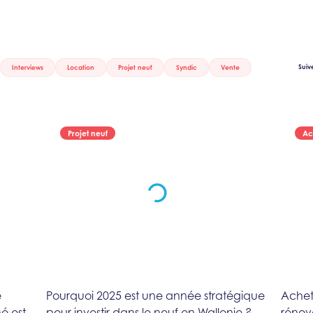
Suiv
Interviews
Location
Projet neuf
Syndic
Vente
Projet neuf
Ac
e
Pourquoi 2025 est une année stratégique
Achet
é est
pour investir dans le neuf en Wallonie ?
rénov