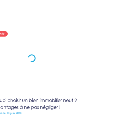
nte
oi choisir un bien immobilier neuf ?
vantages à ne pas négliger !
ié le 14 juin 2023