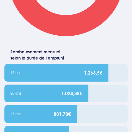
Remboursement mensuel
selon la durée de l’emprunt
1.266,5€
15 ans
1.024,38€
20 ans
881,78€
25 ans