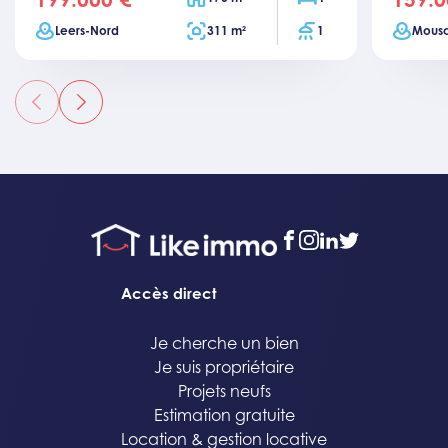
Ville
Surface totale
Salles de bain
Ville
Leers-Nord
311 m²
1
Mous
précédent
suivant
facebook
instagram
linkedin
twitter
Accès direct
Je cherche un bien
Je suis propriétaire
Projets neufs
Estimation gratuite
Location & gestion locative