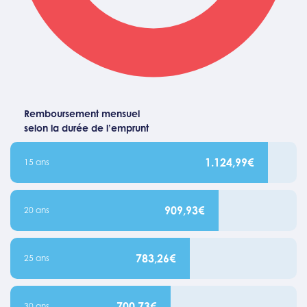
Remboursement mensuel
selon la durée de l’emprunt
1.124,99€
15 ans
909,93€
20 ans
783,26€
25 ans
700,73€
30 ans