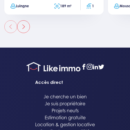
Ville
Surface totale
Salles de bain
Ville
Luingne
189 m²
1
Mous
précédent
suivant
facebook
instagram
linkedin
twitter
Accès direct
Je cherche un bien
Je suis propriétaire
Projets neufs
Estimation gratuite
Location & gestion locative