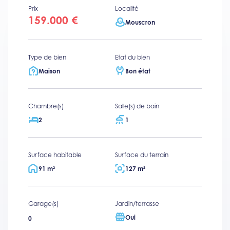
Prix
Localité
159.000 €
Mouscron
Type de bien
Etat du bien
Maison
Bon état
Chambre(s)
Salle(s) de bain
2
1
Surface habitable
Surface du terrain
91 m²
127 m²
Garage(s)
Jardin/terrasse
Oui
0