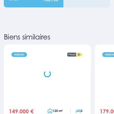
Biens similaires
maison
maiso
149.000 €
179.0
price
price
Surface habitable
Chambres
120 m²
3