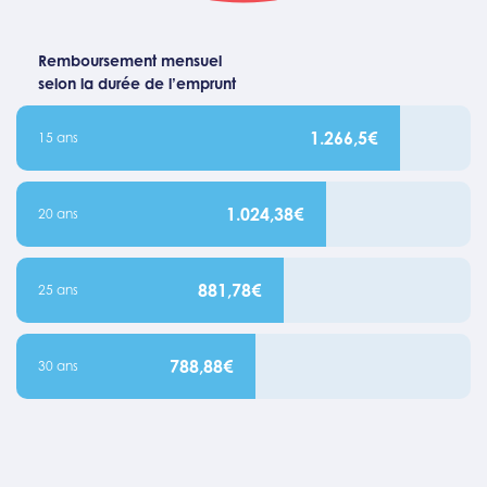
Remboursement mensuel
selon la durée de l’emprunt
1.266,5€
15 ans
1.024,38€
20 ans
881,78€
25 ans
788,88€
30 ans