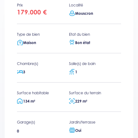
Prix
Localité
179.000 €
Mouscron
Type de bien
Etat du bien
Maison
Bon état
Chambre(s)
Salle(s) de bain
3
1
Surface habitable
Surface du terrain
134 m²
229 m²
Garage(s)
Jardin/terrasse
Oui
0