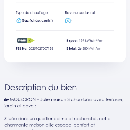
Type de chauffage
Revenu cadastral
Gaz (chau. centr.)
-
E spec:
199 kWh/m²/an
PEB No.
20251027007158
E total:
26.580 kWh/an
Description du bien
🏡 MOUSCRON – Jolie maison 3 chambres avec terrasse,
jardin et cave :
Située dans un quartier calme et recherché, cette
charmante maison allie espace, confort et