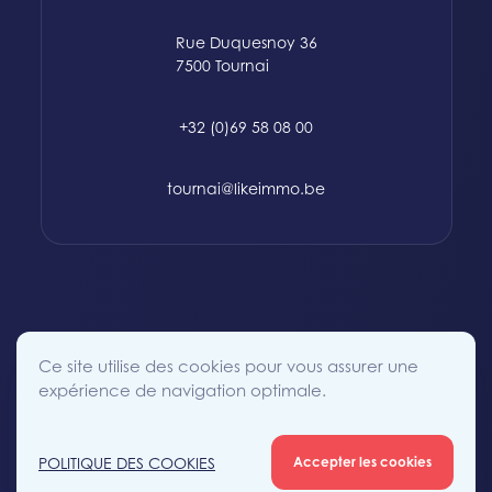
Rue Duquesnoy 36
7500 Tournai
+32 (0)69 58 08 00
tournai@likeimmo.be
© 2015-2024 Likeimmo. All rights reserved.
Ce site utilise des cookies pour vous assurer une
Politique des Cookies
Conditions générales
Vie Privée
expérience de navigation optimale.
POLITIQUE DES COOKIES
Accepter les cookies