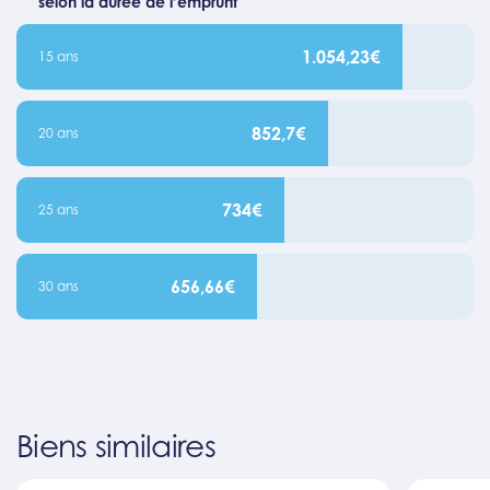
selon la durée de l’emprunt
1.054,23€
15 ans
852,7€
20 ans
734€
25 ans
656,66€
30 ans
Biens similaires