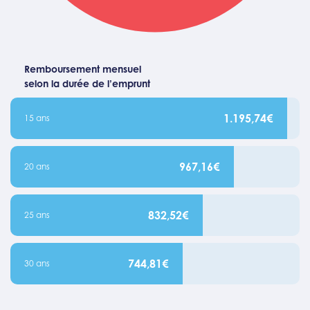
Remboursement mensuel
selon la durée de l’emprunt
1.195,74€
15 ans
967,16€
20 ans
832,52€
25 ans
744,81€
30 ans