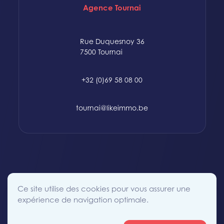
Agence Tournai
Rue Duquesnoy 36
7500 Tournai
+32 (0)69 58 08 00
tournai@likeimmo.be
© 2015-2024 Likeimmo. All rights reserved.
Ce site utilise des cookies pour vous assurer une
Politique des Cookies
Conditions générales
Vie Privée
expérience de navigation optimale.