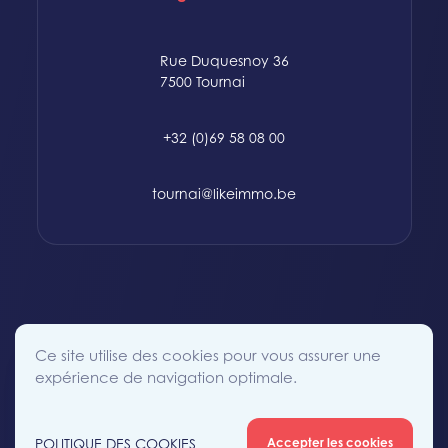
Rue Duquesnoy 36
7500 Tournai
+32 (0)69 58 08 00
tournai@likeimmo.be
© 2015-2024 Likeimmo. All rights reserved.
Ce site utilise des cookies pour vous assurer une
Politique des Cookies
Conditions générales
Vie Privée
expérience de navigation optimale.
POLITIQUE DES COOKIES
Accepter les cookies