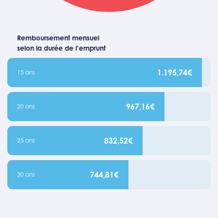
Remboursement mensuel
selon la durée de l’emprunt
1.195,74€
15 ans
967,16€
20 ans
832,52€
25 ans
744,81€
30 ans