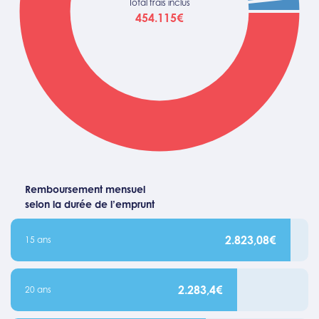
Total frais inclus
454.115€
Remboursement mensuel
selon la durée de l’emprunt
2.823,08€
15 ans
2.283,4€
20 ans