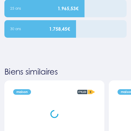
1.965,53€
25 ans
1.758,45€
30 ans
Biens similaires
maison
maiso