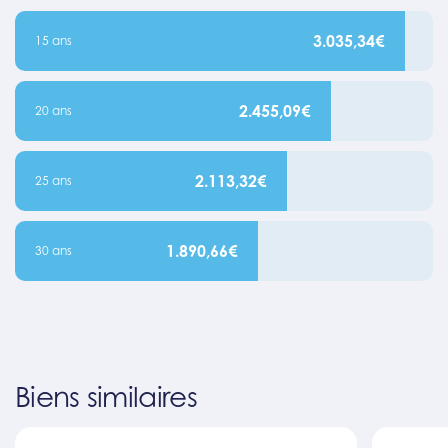
3.035,34€
15 ans
2.455,09€
20 ans
2.113,32€
25 ans
1.890,66€
30 ans
Biens similaires