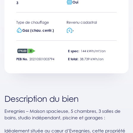
Oui
3
Type de chauffage
Revenu cadastral
Gaz (chau. centr.)
-
E spec:
144 kWh/m²/an
PEB No.
20210501003794
E total:
38.739 kWh/an
Description du bien
Evregnies – Maison spacieuse, 5 chambres, 3 salles de
bains, studio indépendant, piscine et garages :
Idéalement située au cœur d’Evregnies, cette propriété