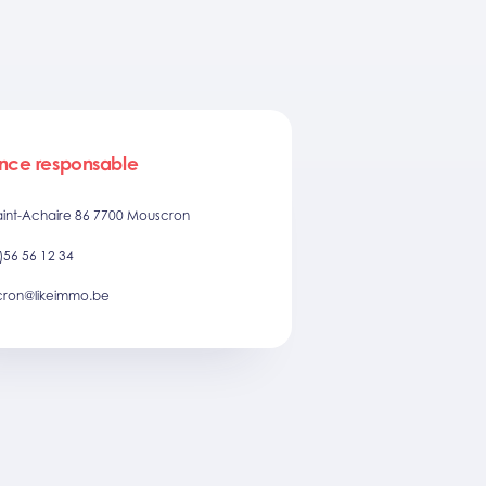
nce responsable
aint-Achaire 86 7700 Mouscron
)56 56 12 34
ron@likeimmo.be