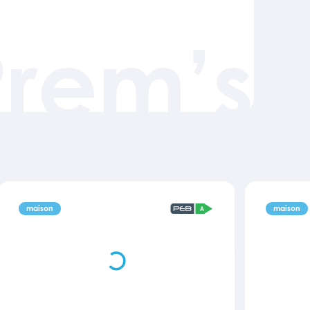
Prem’s
maison
maison