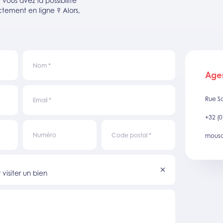
ous avez la possibilité
tement en ligne ? Alors,
Nom
*
Age
Rue S
Email
*
+32 (0
Numéro
Code postal
*
mousc
visiter un bien