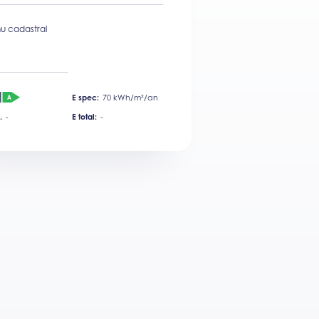
u cadastral
E spec:
70 kWh/m²/an
.
-
E total:
-