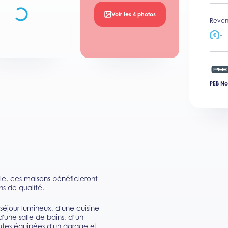
Voir les 4 photos
Reven
-
PEB No
ible, ces maisons bénéficieront
ns de qualité.
jour lumineux, d'une cuisine
'une salle de bains, d’un
outes équipées d'un garage et