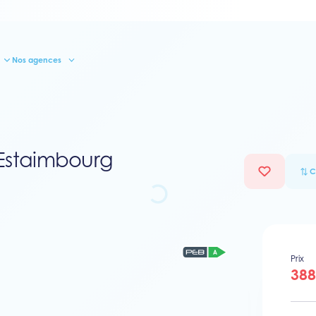
Nos agences
Estaimbourg
C
Prix
388