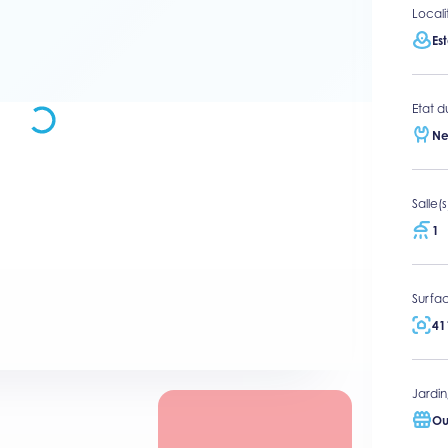
Locali
Es
Etat d
Ne
Salle(
1
Surfac
41
Jardin
Ou