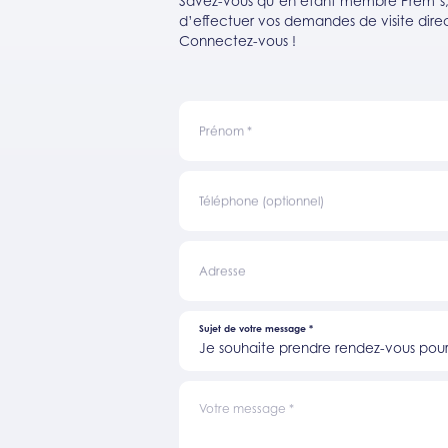
Savez-vous qu’en étant membre Prem’s, v
d’effectuer vos demandes de visite direc
Connectez-vous !
Prénom
*
Téléphone (optionnel)
Adresse
Sujet de votre message
*
Je souhaite prendre rendez-vous pour 
Votre message
*