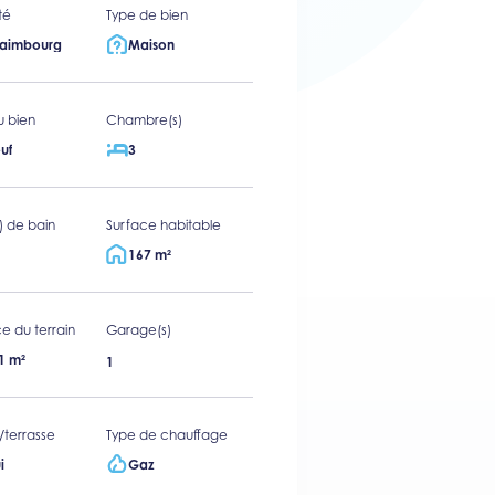
té
Type de bien
taimbourg
Maison
u bien
Chambre(s)
uf
3
s) de bain
Surface habitable
167 m²
e du terrain
Garage(s)
1 m²
1
/terrasse
Type de chauffage
i
Gaz