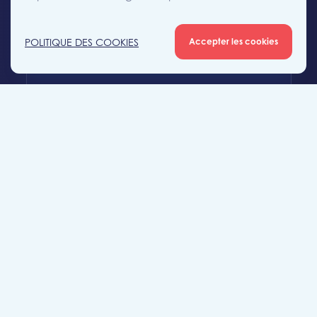
+32 (0)56 56 12 34
POLITIQUE DES COOKIES
Accepter les cookies
mouscron@likeimmo.be
Agence Tournai
Rue Duquesnoy 36
7500 Tournai
+32 (0)69 58 08 00
tournai@likeimmo.be