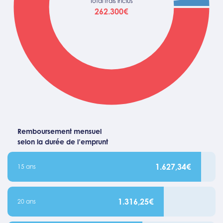
Total frais inclus
262.300€
Remboursement mensuel
selon la durée de l’emprunt
1.627,34€
15 ans
1.316,25€
20 ans