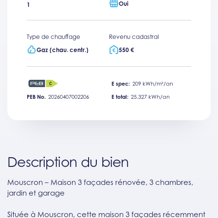
Oui
1
Type de chauffage
Revenu cadastral
Gaz (chau. centr.)
550 €
E spec:
209 kWh/m²/an
PEB No.
20260407002206
E total:
25.327 kWh/an
Description du bien
Mouscron – Maison 3 façades rénovée, 3 chambres,
jardin et garage
Située à Mouscron, cette maison 3 façades récemment