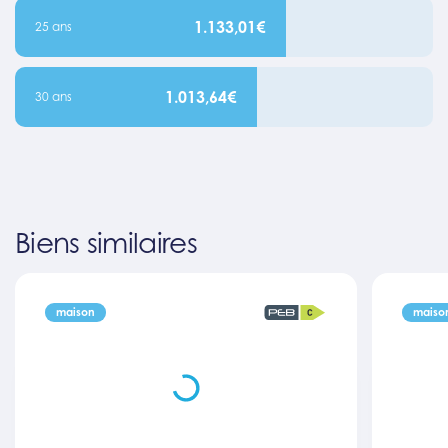
1.133,01€
25 ans
1.013,64€
30 ans
Biens similaires
maison
maiso