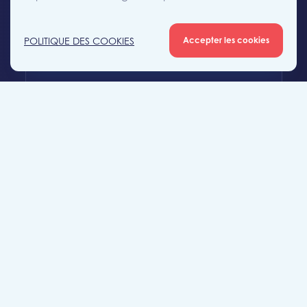
+32 (0)56 56 12 34
POLITIQUE DES COOKIES
Accepter les cookies
mouscron@likeimmo.be
Agence Tournai
Rue Duquesnoy 36
7500 Tournai
+32 (0)69 58 08 00
tournai@likeimmo.be