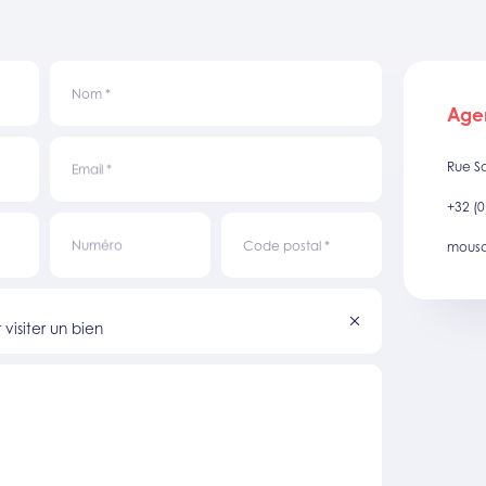
Nom
*
Age
Rue S
Email
*
+32 (0
Numéro
Code postal
*
mousc
visiter un bien