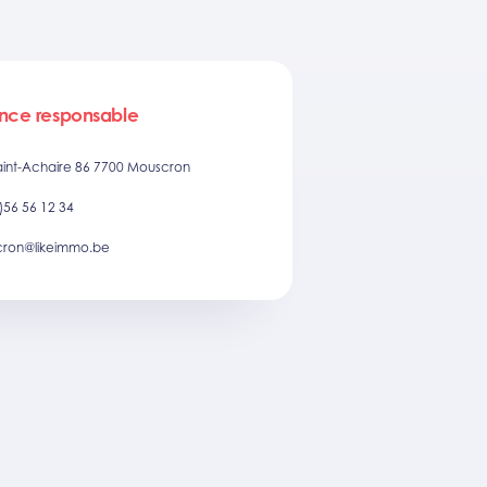
nce responsable
aint-Achaire 86 7700 Mouscron
)56 56 12 34
ron@likeimmo.be