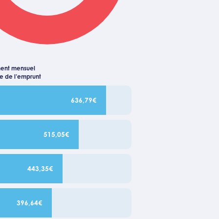
ent mensuel
ée de l’emprunt
636,79€
515,05€
443,35€
396,64€