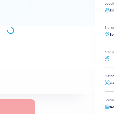
Locali
Es
Etat d
Bo
Salle(
-
Surfac
3.
Jardin
No