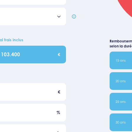
al frais inclus
Remboursem
selon la dur
103.400
€
15 ans
20 ans
€
25 ans
%
30 ans