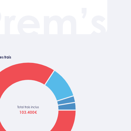
Prem’s
s frais
Total frais inclus
103.400€