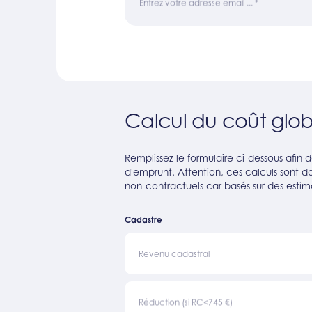
Entrez votre adresse email ...
*
Calcul du coût glob
Remplissez le formulaire ci-dessous afin
d'emprunt. Attention, ces calculs sont don
non-contractuels car basés sur des estim
Cadastre
Revenu cadastral
Réduction (si RC<745 €)