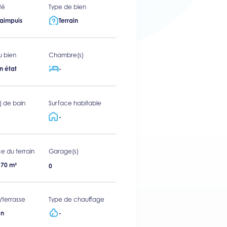
té
Type de bien
taimpuis
Terrain
u bien
Chambre(s)
n état
-
s) de bain
Surface habitable
-
e du terrain
Garage(s)
670 m²
0
/terrasse
Type de chauffage
n
-