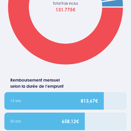
Total frais inclus
131.775€
Remboursement mensuel
selon la durée de l’emprunt
813,67€
15 ans
658,12€
20 ans