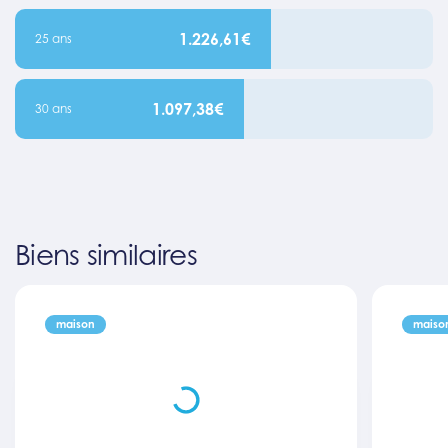
1.226,61€
25 ans
1.097,38€
30 ans
Biens similaires
maison
maiso