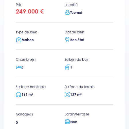
Prix
Localité
249.000 €
Tournai
Type de bien
Etat du bien
Maison
Bon état
Chambre(s)
Salle(s) de bain
5
1
Surface habitable
Surface du terrain
161 m²
127 m²
Garage(s)
Jardin/terrasse
Non
0