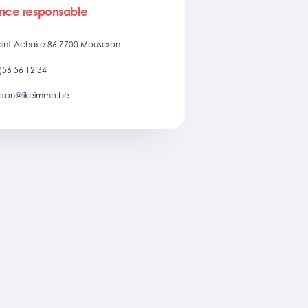
nce responsable
aint-Achaire 86 7700 Mouscron
)56 56 12 34
ron@likeimmo.be