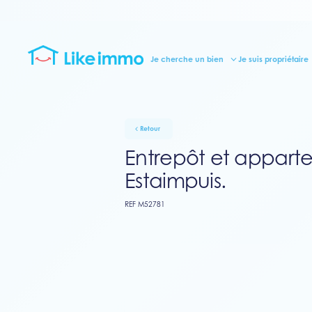
Je cherche un bien
Je suis propriétaire
Retour
Entrepôt et appart
Estaimpuis.
REF M52781