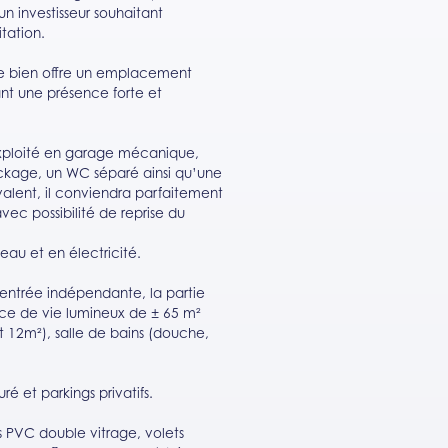
n investisseur souhaitant
tation.
 ce bien offre un emplacement
ant une présence forte et
exploité en garage mécanique,
kage, un WC séparé ainsi qu’une
valent, il conviendra parfaitement
vec possibilité de reprise du
au et en électricité.
t entrée indépendante, la partie
ce de vie lumineux de ± 65 m²
 12m²), salle de bains (douche,
uré et parkings privatifs.
s PVC double vitrage, volets