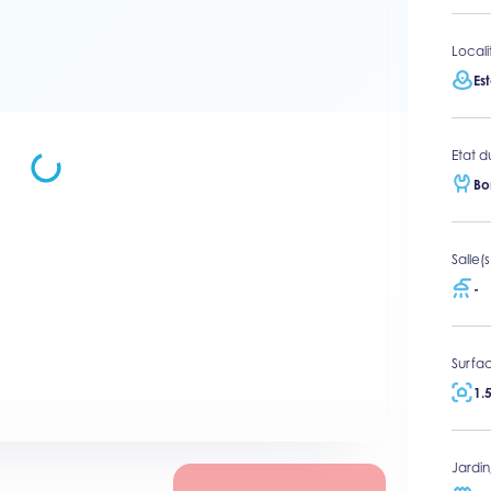
Locali
Es
Etat d
Bo
Salle(
-
Surfac
1.
Jardin