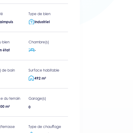
té
Type de bien
taimpuis
Industriel
u bien
Chambre(s)
n état
-
s) de bain
Surface habitable
492 m²
e du terrain
Garage(s)
500 m²
0
/terrasse
Type de chauffage