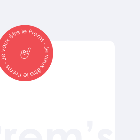
Prem’s