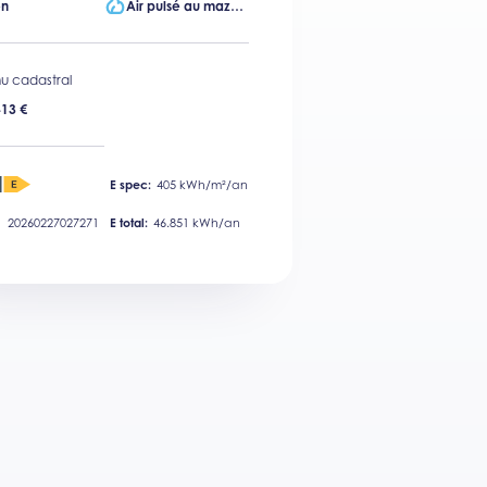
n
Air pulsé au mazout
u cadastral
413 €
E spec:
405 kWh/m²/an
20260227027271
E total:
46.851 kWh/an