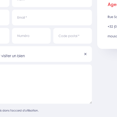
Age
Rue S
Email
*
+32 (0
Numéro
Code postal
*
mousc
visiter un bien
s dans l'accord d'utilisation.