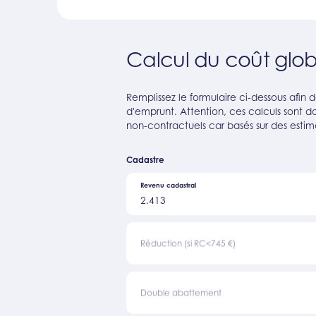
Calcul du coût glob
Remplissez le formulaire ci-dessous afin
d'emprunt. Attention, ces calculs sont don
non-contractuels car basés sur des estim
Cadastre
Revenu cadastral
2.413
Réduction (si RC<745 €)
Double abattement