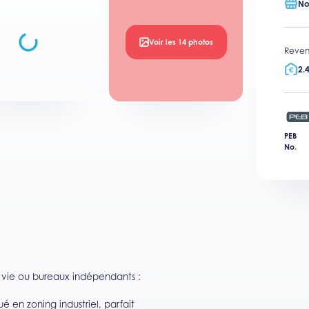
No
Voir les 14 photos
Reven
2.
PEB
No.
vie ou bureaux indépendants :
 en zoning industriel, parfait