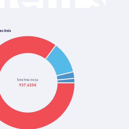
s frais
Total frais inclus
937.625€