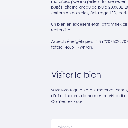
motorisés, poêle à pellets, toiture réce
pulsé), citerne d’eau de pluie 20.000L,
(extension possible), éclairage LED, port
Un bien en excellent état, offrant flexibili
rentabilité.
Aspects énergétiques: PEB n°2026022702
totale: 46851 kWh/an.
Visiter le bien
Savez-vous qu’en étant membre Prem’s, v
d’effectuer vos demandes de visite direc
Connectez-vous !
Prénom
*