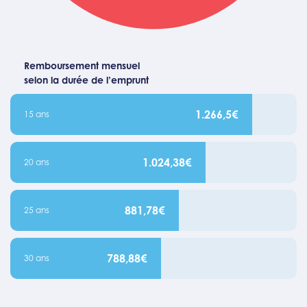
Remboursement mensuel
selon la durée de l’emprunt
1.266,5€
15 ans
1.024,38€
20 ans
881,78€
25 ans
788,88€
30 ans