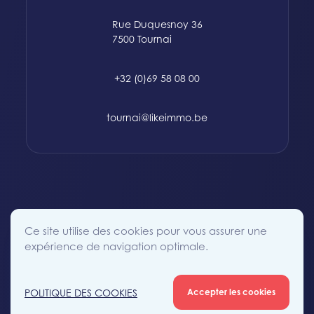
Rue Duquesnoy 36
7500 Tournai
+32 (0)69 58 08 00
tournai@likeimmo.be
© 2015-2024 Likeimmo. All rights reserved.
Ce site utilise des cookies pour vous assurer une
Politique des Cookies
Conditions générales
Vie Privée
expérience de navigation optimale.
POLITIQUE DES COOKIES
Accepter les cookies