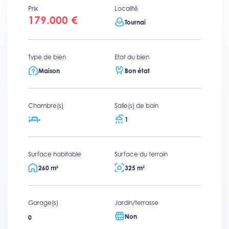
Prix
Localité
179.000 €
Tournai
Type de bien
Etat du bien
Maison
Bon état
Chambre(s)
Salle(s) de bain
-
1
Surface habitable
Surface du terrain
260 m²
325 m²
Garage(s)
Jardin/terrasse
Non
0