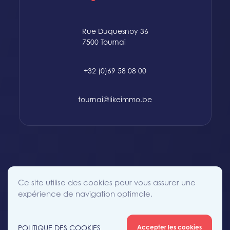
Rue Duquesnoy 36
7500 Tournai
+32 (0)69 58 08 00
tournai@likeimmo.be
© 2015-2024 Likeimmo. All rights reserved.
Ce site utilise des cookies pour vous assurer une
Politique des Cookies
Conditions générales
Vie Privée
expérience de navigation optimale.
POLITIQUE DES COOKIES
Accepter les cookies