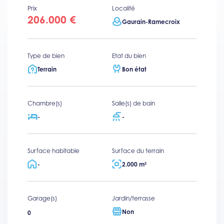
Prix
Localité
206.000 €
Gaurain-Ramecroix
Type de bien
Etat du bien
Terrain
Bon état
Chambre(s)
Salle(s) de bain
-
-
Surface habitable
Surface du terrain
-
2.000 m²
Garage(s)
Jardin/terrasse
Non
0