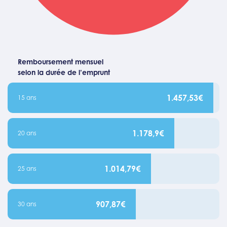
Remboursement mensuel
selon la durée de l’emprunt
1.457,53€
15 ans
1.178,9€
20 ans
1.014,79€
25 ans
907,87€
30 ans