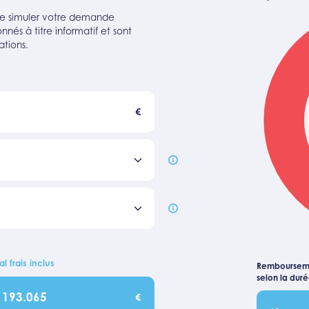
 de simuler votre demande
nés à titre informatif et sont
ations.
€
al frais inclus
Remboursem
selon la dur
193.065
€