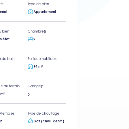
té
Type de bien
urnai
Appartement
u bien
Chambre(s)
n état
2
s) de bain
Surface habitable
94 m²
e du terrain
Garage(s)
 m²
0
/terrasse
Type de chauffage
n
Gaz (chau. centr.)