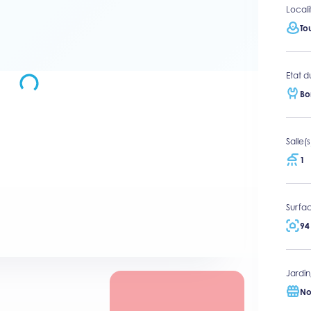
Locali
To
Etat d
Bo
Salle(
1
Surfac
94
Jardin
No