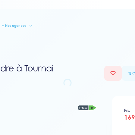
Nos agences
re à Tournai
C
Prix
169