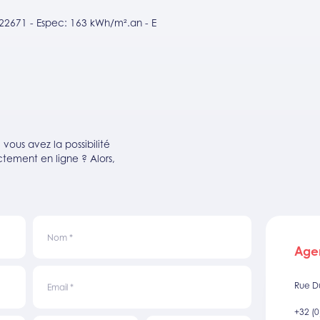
22671 - Espec: 163 kWh/m².an - E
ous avez la possibilité
tement en ligne ? Alors,
Nom
*
Age
Rue D
Email
*
+32 (0