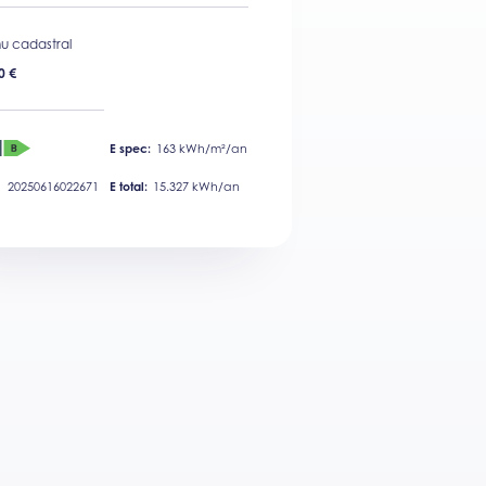
u cadastral
0 €
E spec:
163 kWh/m²/an
20250616022671
E total:
15.327 kWh/an