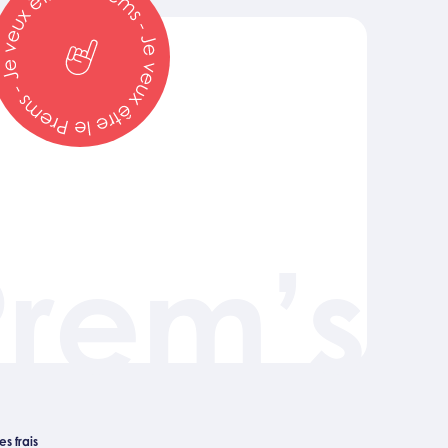
Prem’s
s frais