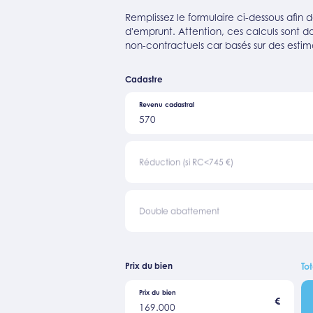
Remplissez le formulaire ci-dessous afin
d'emprunt. Attention, ces calculs sont don
non-contractuels car basés sur des estim
Cadastre
Revenu cadastral
570
Réduction (si RC<745 €)
Double abattement
Prix du bien
Tot
Prix du bien
€
169.000