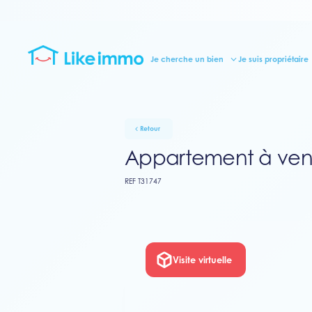
Je cherche un bien
Je suis propriétaire
Retour
Appartement à vend
REF T31747
Visite virtuelle