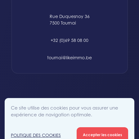
Rue Duquesnoy 36
7500 Tournai
+32 (0)69 58 08 00
tournai@likeimmo.be
© 2015-2024 Likeimmo. All rights reserved.
Ce site utilise des cookies pour vous assurer une
Politique des Cookies
Conditions générales
Vie Privée
expérience de navigation optimale.
POLITIQUE DES COOKIES
Accepter les cookies