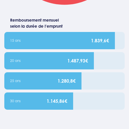
Remboursement mensuel
selon la durée de l’emprunt
1.839,6€
15 ans
1.487,93€
20 ans
1.280,8€
25 ans
1.145,86€
30 ans