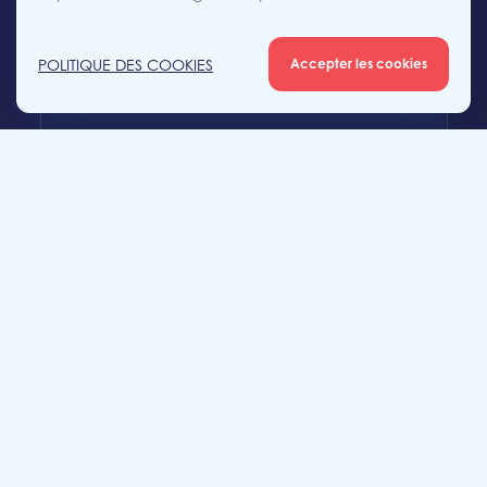
+32 (0)56 56 12 34
POLITIQUE DES COOKIES
Accepter les cookies
mouscron@likeimmo.be
Agence Tournai
Rue Duquesnoy 36
7500 Tournai
+32 (0)69 58 08 00
tournai@likeimmo.be