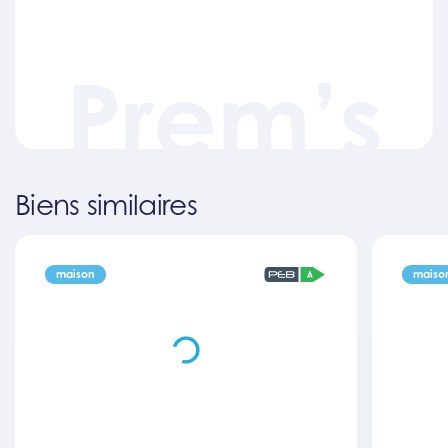
Prem’s
Biens similaires
maison
maiso