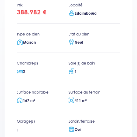
Prix
Localité
388.982 €
Estaimbourg
Type de bien
Etat du bien
Maison
Neuf
Chambre(s)
Salle(s) de bain
3
1
Surface habitable
Surface du terrain
167 m²
411 m²
Garage(s)
Jardin/terrasse
Oui
1