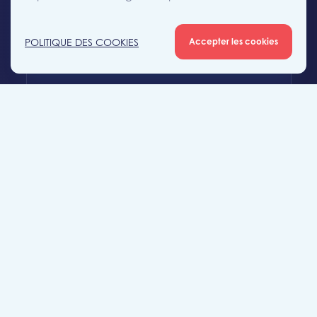
+32 (0)56 56 12 34
POLITIQUE DES COOKIES
Accepter les cookies
mouscron@likeimmo.be
Agence Tournai
Rue Duquesnoy 36
7500 Tournai
+32 (0)69 58 08 00
tournai@likeimmo.be