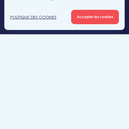
+32 (0)56 56 12 34
POLITIQUE DES COOKIES
Accepter les cookies
mouscron@likeimmo.be
Agence Tournai
Rue Duquesnoy 36
7500 Tournai
+32 (0)69 58 08 00
tournai@likeimmo.be