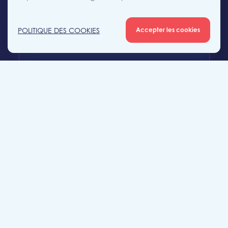
+32 (0)56 56 12 34
POLITIQUE DES COOKIES
Accepter les cookies
mouscron@likeimmo.be
Agence Tournai
Rue Duquesnoy 36
7500 Tournai
+32 (0)69 58 08 00
tournai@likeimmo.be