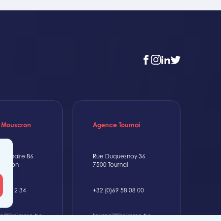
facebook
instagram
linkedin
twitter
 Mouscron
Agence Tournai
t-Achaire 86
Rue Duquesnoy 36
uscron
7500 Tournai
6 56 12 34
+32 (0)69 58 08 00
n@likeimmo.be
tournai@likeimmo.be