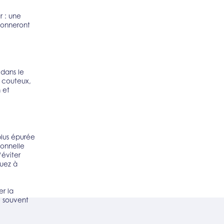
r : une
donneront
 dans le
 couteux,
 et
plus épurée
sonnelle
’éviter
buez à
er la
e souvent