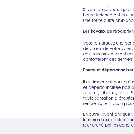
Si vous possédez un jardin
herbe fraichement coupée
une toute autre ambiance
Les travaux de réparation
Vous remarquez une porte 
dérouleur de votre volet
ces travaux viendront ras
conforteront ces derniers s
Epurer et dépersonnaliser 
Il est important pour qu’u
et dépersonnalisée possi
(photos, bibelots, etc.). 
toute sensation d’étouffe
rendre votre maison plus 
En outre, avant chaque vis
lumière du jour entrer dan
recherché par les acheteu