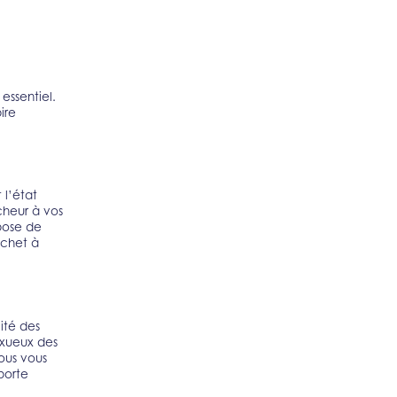
essentiel.
ire
 l’état
cheur à vos
 pose de
achet à
lité des
uxueux des
Nous vous
porte