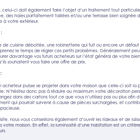
, celui-ci doit également faire l’objet d’un traitement tout particulie
, des haies parfaitement taillées et/ou une terrasse bien soignée 
 à votre extérieur.
 :
de cuisine déboitée, une robinetterie qui fuit ou encore un défaut
, prenez le temps de régler ces petits problèmes. Généralement peu
surer davantage vos futurs acheteurs sur l’état général de votre bien
’ils souhaitent vous faire une offre de prix.
:
n acheteur puisse se projeter dans votre maison que celle-ci soit la 
ble. N’hésitez donc pas à réduire au maximum votre décoration per
Rangez dans des cartons tout ce que vous n’utilisez pas ou plus afin d
ment qui pourrait survenir à cause de pièces surchargées, et contri
spacieuse.
ite, nous vous conseillons également d’ouvrir les rideaux et de laiss
s votre maison. En effet, la luminosité d’une habitation est un critèr
rs.