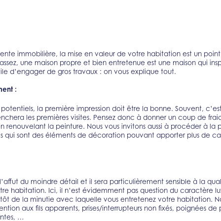
nte immobilière, la mise en valeur de votre habitation est un point 
assez, une maison propre et bien entretenue est une maison qui insp
tile d’engager de gros travaux : on vous explique tout.
ent :
potentiels, la première impression doit être la bonne. Souvent, c’est
nchera les premières visites. Pensez donc à donner un coup de frai
n renouvelant la peinture. Nous vous invitons aussi à procéder à la
es qui sont des éléments de décoration pouvant apporter plus de c
l’affut du moindre détail et il sera particulièrement sensible à la qua
otre habitation. Ici, il n’est évidemment pas question du caractère l
lutôt de la minutie avec laquelle vous entretenez votre habitation. 
ention aux fils apparents, prises/interrupteurs non fixés, poignées de 
ntes, …