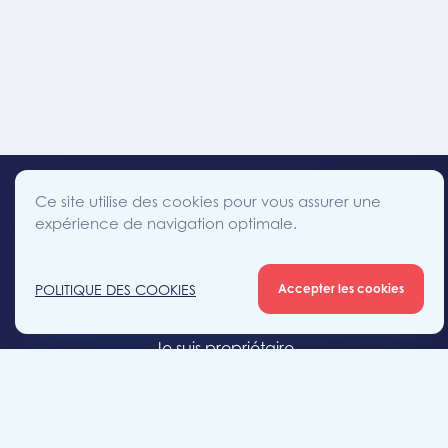
Ce site utilise des cookies pour vous assurer une
expérience de navigation optimale.
facebook
instagram
linkedin
twitter
Accès direct
POLITIQUE DES COOKIES
Accepter les cookies
Je cherche un bien
Je suis propriétaire
Projets neufs
Estimation gratuite
Location & gestion locative
Syndic de copropriété