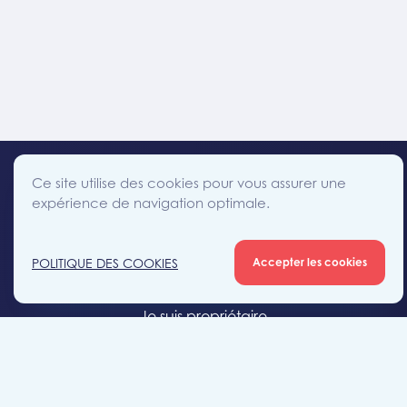
Ce site utilise des cookies pour vous assurer une
expérience de navigation optimale.
facebook
instagram
linkedin
twitter
Accès direct
POLITIQUE DES COOKIES
Accepter les cookies
Je cherche un bien
Je suis propriétaire
Projets neufs
Estimation gratuite
Location & gestion locative
Syndic de copropriété