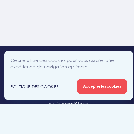
Ce site utilise des cookies pour vous assurer une
expérience de navigation optimale.
facebook
instagram
linkedin
twitter
Accès direct
POLITIQUE DES COOKIES
Accepter les cookies
Je cherche un bien
Je suis propriétaire
Projets neufs
Estimation gratuite
Location & gestion locative
Syndic de copropriété