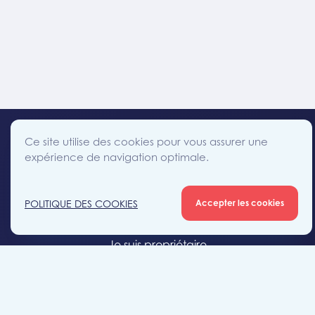
Ce site utilise des cookies pour vous assurer une
expérience de navigation optimale.
facebook
instagram
linkedin
twitter
Accès direct
POLITIQUE DES COOKIES
Accepter les cookies
Je cherche un bien
Je suis propriétaire
Projets neufs
Estimation gratuite
Location & gestion locative
Syndic de copropriété