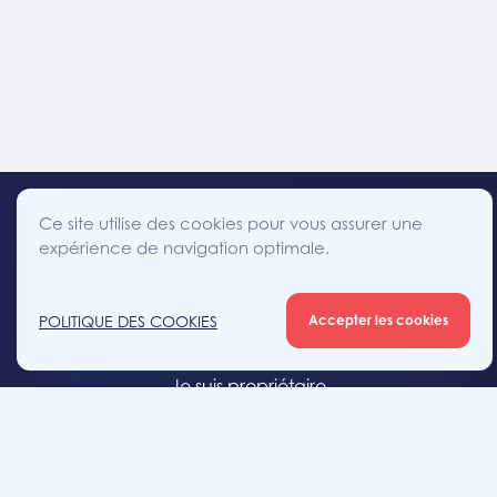
Ce site utilise des cookies pour vous assurer une
expérience de navigation optimale.
facebook
instagram
linkedin
twitter
Accès direct
POLITIQUE DES COOKIES
Accepter les cookies
Je cherche un bien
Je suis propriétaire
Projets neufs
Estimation gratuite
Location & gestion locative
Syndic de copropriété