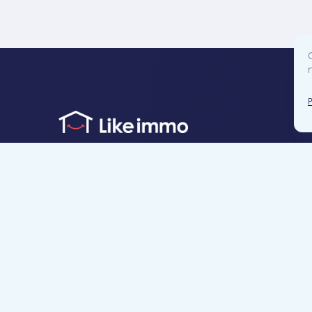
Accès direct
Je cherche un bien
Je suis propriétaire
Projets neufs
Estimation gratuite
Location & gestion locative
Syndic de copropr
Blog
Nous contacter