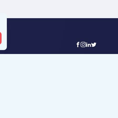
facebook
instagram
linkedin
twitter
 Mouscron
Agence Tournai
t-Achaire 86
Rue Duquesnoy 36
uscron
7500 Tournai
6 56 12 34
+32 (0)69 58 08 00