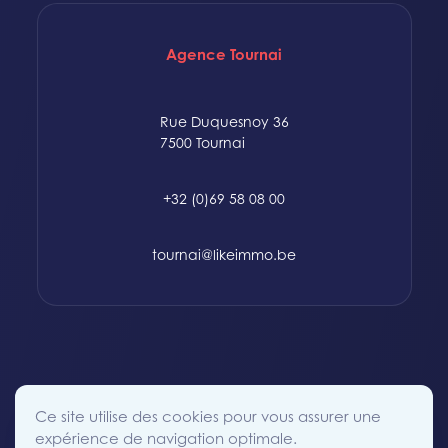
Agence Tournai
Rue Duquesnoy 36
7500 Tournai
+32 (0)69 58 08 00
tournai@likeimmo.be
© 2015-2024 Likeimmo. All rights reserved.
Ce site utilise des cookies pour vous assurer une
Politique des Cookies
Conditions générales
Vie Privée
expérience de navigation optimale.