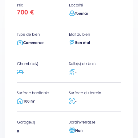
Prix
Localité
700 €
Tournai
Type de bien
Etat du bien
Commerce
Bon état
Chambre(s)
Salle(s) de bain
-
-
Surface habitable
Surface du terrain
100 m²
-
Garage(s)
Jardin/terrasse
Non
0