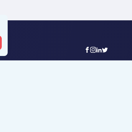
facebook
instagram
linkedin
twitter
 Mouscron
Agence Tournai
t-Achaire 86
Rue Duquesnoy 36
uscron
7500 Tournai
6 56 12 34
+32 (0)69 58 08 00