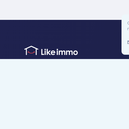
Accès direct
Je cherche un bien
Je suis propriétaire
Projets neufs
Estimation gratuite
Location & gestion locative
Syndic de copropr
Blog
Nous contacter