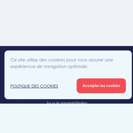
Ce site utilise des cookies pour vous assurer une
expérience de navigation optimale.
facebook
instagram
linkedin
twitter
Accès direct
POLITIQUE DES COOKIES
Accepter les cookies
Je cherche un bien
Je suis propriétaire
Projets neufs
Estimation gratuite
Location & gestion locative
Syndic de copropriété