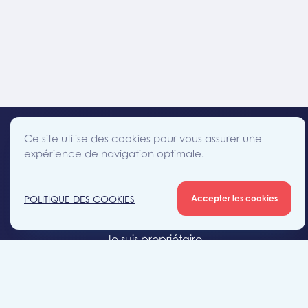
Ce site utilise des cookies pour vous assurer une
expérience de navigation optimale.
facebook
instagram
linkedin
twitter
Accès direct
POLITIQUE DES COOKIES
Accepter les cookies
Je cherche un bien
Je suis propriétaire
Projets neufs
Estimation gratuite
Location & gestion locative
Syndic de copropriété