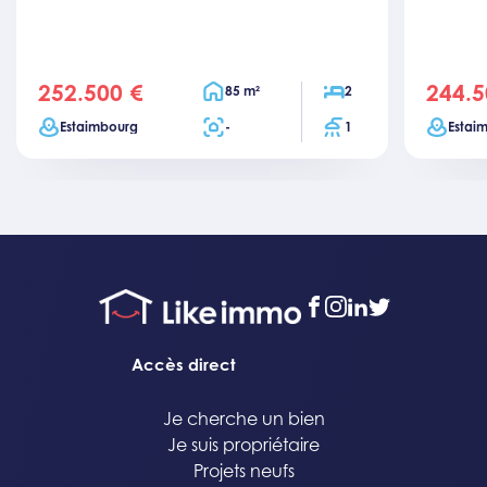
252.500 €
244.5
price
price
Surface habitable
Chambres
85 m²
2
Ville
Surface totale
Salles de bain
Ville
Estaimbourg
-
1
Estai
facebook
instagram
linkedin
twitter
Accès direct
Je cherche un bien
Je suis propriétaire
Projets neufs