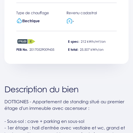
Type de chauffage
Revenu cadastral
Electrique
-
E spec:
212 kWh/m²/an
PEB No.
20170529009435
E total:
25.507 kWh/an
Description du bien
DOTTIGNIES - Appartement de standing situé au premier
étage d'un immeuble avec ascenseur :
- Sous-sol : cave + parking en sous-sol
- 1er étage : hall d'entrée avec vestiaire et wc, grand et