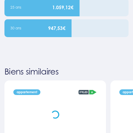
1.059,12€
25 ans
947,53€
30 ans
Biens similaires
appartement
appar