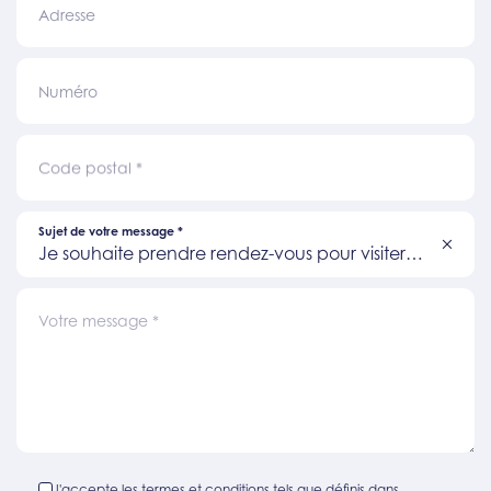
Adresse
Numéro
Code postal
*
Sujet de votre message
*
Je souhaite prendre rendez-vous pour visiter
un bien
Votre message
*
J'accepte les termes et conditions tels que définis dans