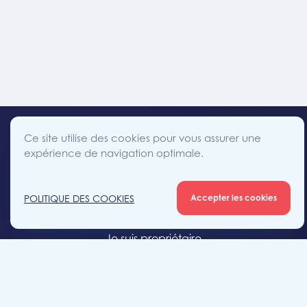
Ce site utilise des cookies pour vous assurer une
expérience de navigation optimale.
facebook
instagram
linkedin
twitter
Accès direct
POLITIQUE DES COOKIES
Accepter les cookies
Je cherche un bien
Je suis propriétaire
Projets neufs
Estimation gratuite
Location & gestion locative
Syndic de copropriété