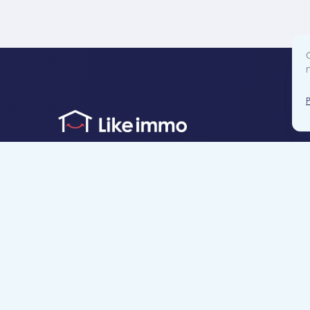
Accès direct
Je cherche un bien
Je suis propriétaire
Projets neufs
Estimation gratuite
Location & gestion locative
Syndic de copropr
Blog
Nous contacter