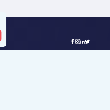
facebook
instagram
linkedin
twitter
 Mouscron
Agence Tournai
t-Achaire 86
Rue Duquesnoy 36
uscron
7500 Tournai
6 56 12 34
+32 (0)69 58 08 00