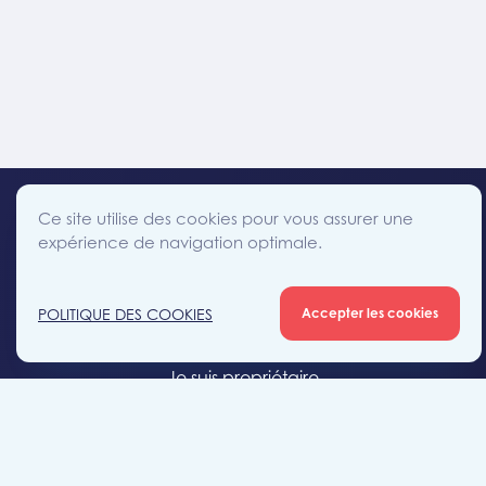
Ce site utilise des cookies pour vous assurer une
expérience de navigation optimale.
facebook
instagram
linkedin
twitter
Accès direct
POLITIQUE DES COOKIES
Accepter les cookies
Je cherche un bien
Je suis propriétaire
Projets neufs
Estimation gratuite
Location & gestion locative
Syndic de copropriété