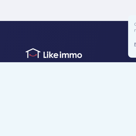
Accès direct
Je cherche un bien
Je suis propriétaire
Projets neufs
Estimation gratuite
Location & gestion locative
Syndic de copropr
Blog
Nous contacter