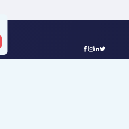
facebook
instagram
linkedin
twitter
 Mouscron
Agence Tournai
t-Achaire 86
Rue Duquesnoy 36
uscron
7500 Tournai
6 56 12 34
+32 (0)69 58 08 00