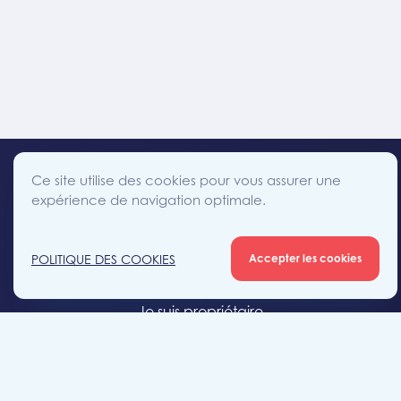
Ce site utilise des cookies pour vous assurer une
expérience de navigation optimale.
facebook
instagram
linkedin
twitter
Accès direct
POLITIQUE DES COOKIES
Accepter les cookies
Je cherche un bien
Je suis propriétaire
Projets neufs
Estimation gratuite
Location & gestion locative
Syndic de copropriété