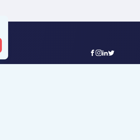
facebook
instagram
linkedin
twitter
 Mouscron
Agence Tournai
t-Achaire 86
Rue Duquesnoy 36
uscron
7500 Tournai
6 56 12 34
+32 (0)69 58 08 00