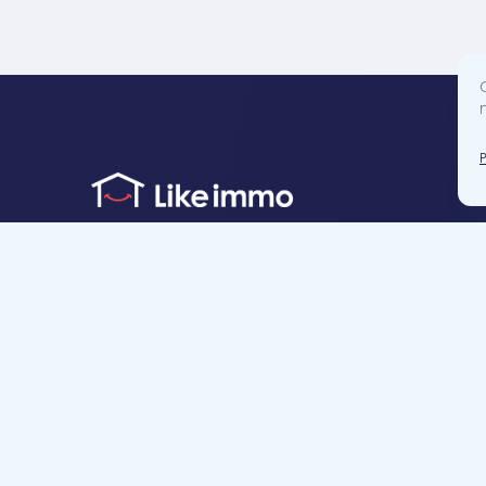
Accès direct
Je cherche un bien
Je suis propriétaire
Projets neufs
Estimation gratuite
Location & gestion locative
Syndic de copropr
Blog
Nous contacter