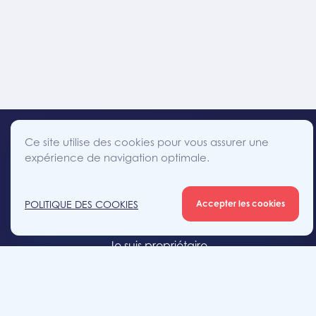
Ce site utilise des cookies pour vous assurer une
expérience de navigation optimale.
facebook
instagram
linkedin
twitter
Accès direct
POLITIQUE DES COOKIES
Accepter les cookies
Je cherche un bien
Je suis propriétaire
Projets neufs
Estimation gratuite
Location & gestion locative
Syndic de copropriété