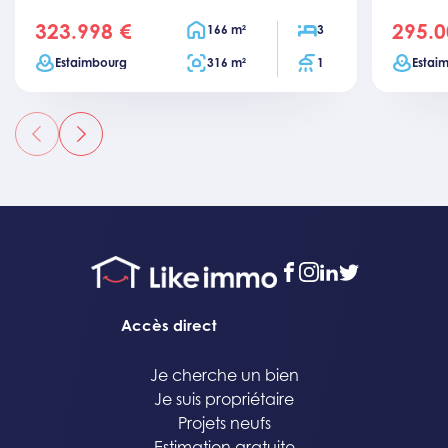
323.998 €
295.0
price
price
Surface habitable
Chambres
166 m²
3
Ville
Surface totale
Salles de bain
Ville
Estaimbourg
316 m²
1
Estai
précédent
suivant
facebook
instagram
linkedin
twitter
Accès direct
Je cherche un bien
Je suis propriétaire
Projets neufs
Estimation gratuite