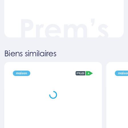
Prem’s
Biens similaires
maison
maiso