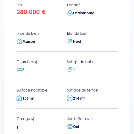
Prix
Localité
280.000 €
Estaimbourg
Type de bien
Etat du bien
Maison
Neuf
Chambre(s)
Salle(s) de bain
3
1
Surface habitable
Surface du terrain
156 m²
214 m²
Garage(s)
Jardin/terrasse
Oui
1