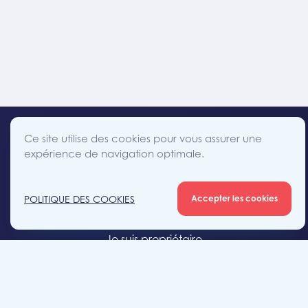
Ce site utilise des cookies pour vous assurer une
expérience de navigation optimale.
facebook
instagram
linkedin
twitter
Accès direct
POLITIQUE DES COOKIES
Accepter les cookies
Je cherche un bien
Je suis propriétaire
Projets neufs
Estimation gratuite
Location & gestion locative
Syndic de copropriété