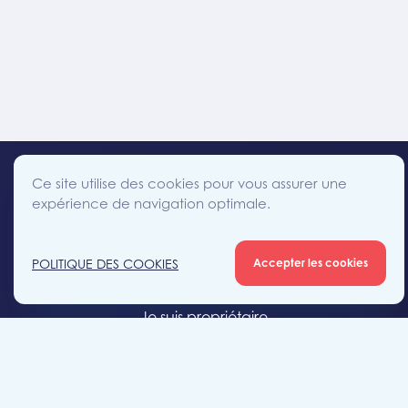
Ce site utilise des cookies pour vous assurer une
expérience de navigation optimale.
facebook
instagram
linkedin
twitter
Accès direct
POLITIQUE DES COOKIES
Accepter les cookies
Je cherche un bien
Je suis propriétaire
Projets neufs
Estimation gratuite
Location & gestion locative
Syndic de copropriété