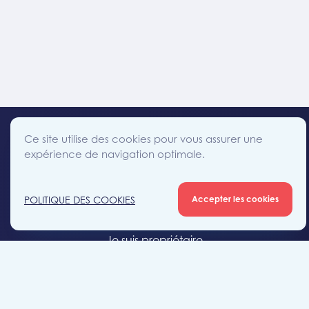
Ce site utilise des cookies pour vous assurer une
expérience de navigation optimale.
facebook
instagram
linkedin
twitter
Accès direct
POLITIQUE DES COOKIES
Accepter les cookies
Je cherche un bien
Je suis propriétaire
Projets neufs
Estimation gratuite
Location & gestion locative
Syndic de copropriété