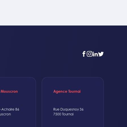
facebook
instagram
linkedin
twitter
 Mouscron
Agence Tournai
t-Achaire 86
Rue Duquesnoy 36
uscron
7500 Tournai