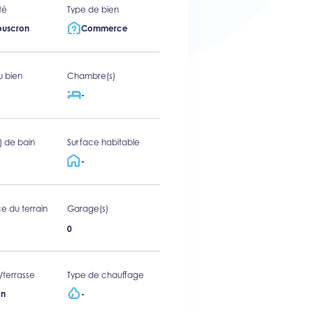
té
Type de bien
uscron
Commerce
u bien
Chambre(s)
-
s) de bain
Surface habitable
-
e du terrain
Garage(s)
0
/terrasse
Type de chauffage
n
-