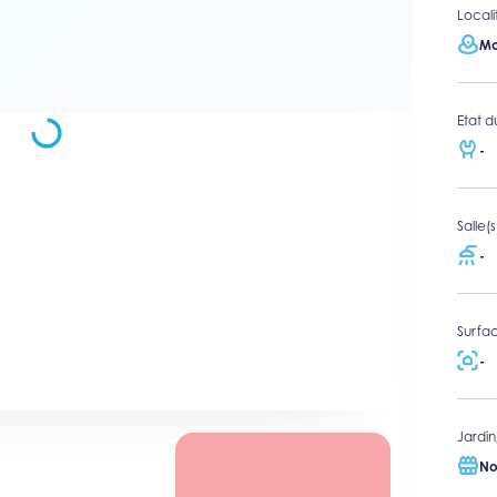
Locali
Mo
Etat d
-
Salle(
-
Surfac
-
Jardin
No