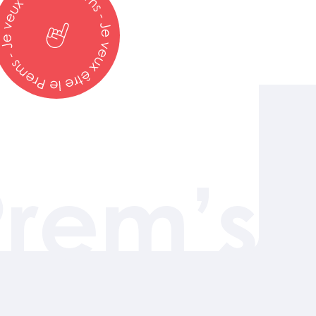
Prem’s