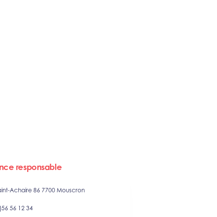
nce responsable
aint-Achaire 86 7700 Mouscron
)56 56 12 34