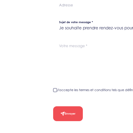
Adresse
Sujet de votre message
*
Je souhaite prendre rendez-vous pour 
Votre message
*
J'accepte les termes et conditions tels que défini
Envoyer